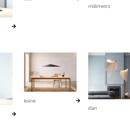
millimetro
koinè
illan